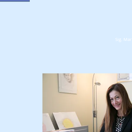
"
Terapeuta affidabile
preparata e professional
Grazie"
Sig. Mar