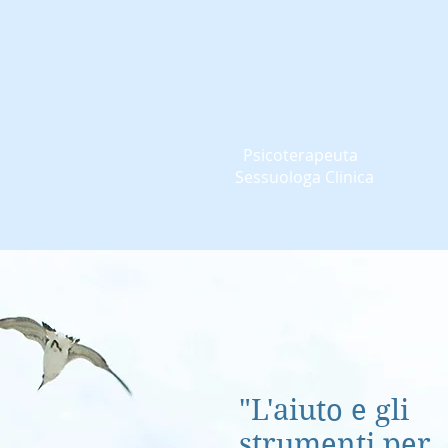
D.ssa Paola
Nicolini
Psicoterapeuta
Sessuologa Clinica
"L'aiuto e gli
strumenti per