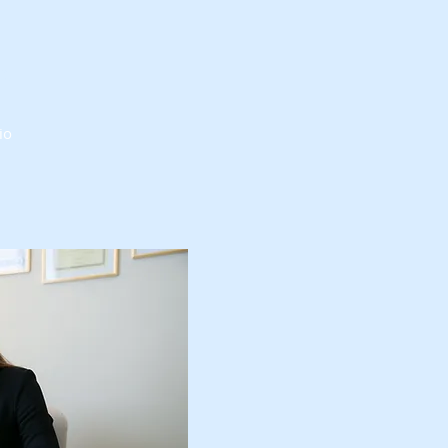
e.
io