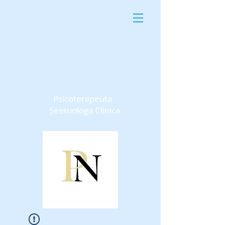
D.ssa Paola
Nicolini
Psicoterapeuta
Sessuologa Clinica